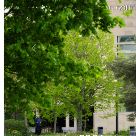
Previous
Vélotour 2024,
INRAe BFC)