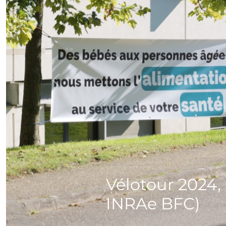
Previous
Vélotour 2024,
INRAe BFC)