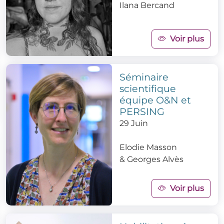
Ilana Bercand
Voir plus
Séminaire
scientifique
équipe O&N et
PERSING
29 Juin
Elodie Masson
&
Georges Alvès
Voir plus