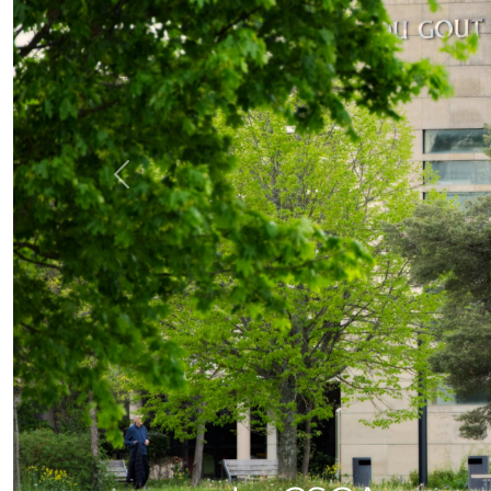
Previous
Vélotour 2024,
INRAe BFC)