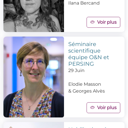
Ilana Bercand
Voir plus
Séminaire
scientifique
équipe O&N et
PERSING
29 Juin
Elodie Masson
&
Georges Alvès
Voir plus