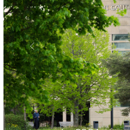
Previous
Vélotour 2024,
INRAe BFC)