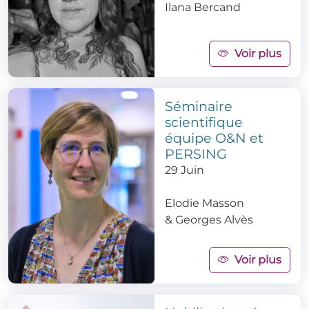
Ilana Bercand
Voir plus
Séminaire
scientifique
équipe O&N et
PERSING
29 Juin
Elodie Masson
&
Georges Alvès
Voir plus